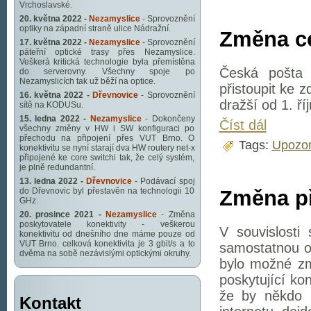
Vrchoslavské.
20. května 2022 -
Nezamyslice
- Sprovoznění
optiky na západní straně ulice Nádražní.
Změna c
17. května 2022 -
Nezamyslice
- Sprovoznění
páteřní optické trasy přes Nezamyslice.
Veškerá kritická technologie byla přemístěna
Česká pošta 
do serverovny. Všechny spoje po
Nezamyslicích tak už běží na optice.
přistoupit ke 
16. května 2022 -
Dřevnovice
- Sprovoznění
dražší od 1. ří
sítě na KODUSu.
15. ledna 2022 -
Nezamyslice
- Dokončeny
Číst dál
všechny změny v HW i SW konfiguraci po
přechodu na připojení přes VUT Brno. O
Tags:
Upozor
konektivitu se nyní starají dva HW routery net-x
připojené ke core switchi tak, že celý systém,
je plně redundantní.
13. ledna 2022 -
Dřevnovice
- Podávací spoj
do Dřevnovic byl přestavěn na technologii 10
Změna př
GHz.
20. prosince 2021 -
Nezamyslice
- Změna
poskytovatele konektivity - veškerou
V souvislosti 
konektivitu od dnešního dne máme pouze od
VUT Brno. celková konektivita je 3 gbit/s a to
samostatnou o
dvěma na sobě nezávislými optickými okruhy.
bylo možné změ
poskytující ko
že by někdo k
Kontakt