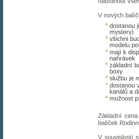
nabídnout vše
V nových balíčc
dostanou j
mystery)
všichni bu
modelu po
mají k dis
nahrávek
základní b
boxy
službu je 
dostanou v
kanálů a d
možnost př
Základní cena 
balíček Rodinn
V souvislosti