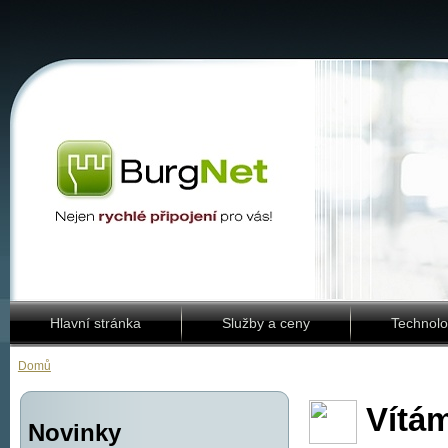
Hlavní stránka
Služby a ceny
Technolo
Domů
Vítám
Novinky