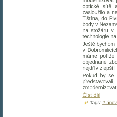
modernizovat j
optické sítě 
zasloužilo a n
Tištína, do Pi
body v Nezamy
na stožáru v 
technologie na
Ještě bychom r
v Dobromilicí
máme potíže 
objednané zbo
nejdřív zlepší!
Pokud by se v
představoval
zmodernizovat 
Číst dál
Tags:
Plánov