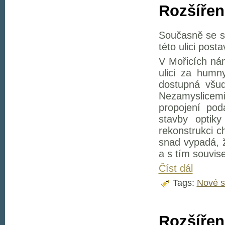
Rozšíření
Současně se st
této ulici posta
V Mořicích nám
ulici za humn
dostupná všud
Nezamyslicemi
propojení pod
stavby optik
rekonstrukci c
snad vypadá, 
a s tím souvise
Číst dál
Tags:
Nové s
Rozšířen