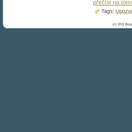
přečíst na tom
Tags:
Upozor
(c) 2011 Bur