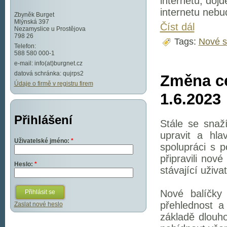
internetu, doj
internetu nebu
Zbyněk Burget
Mlýnská 397
Číst dál
Nezamyslice u Prostějova
798 26
Tags:
Nové s
Telefon:
588 580 000-1
e-mail: info(at)burgnet.cz
datová schránka: qujrps2
Změna ce
Údaje o firmě v registru firem
1.6.2023
Přihlášení
Stále se snaž
upravit a hla
Uživatelské jméno:
*
spolupráci s 
připravili nov
Heslo:
*
stávající uživa
Nové balíčky
přehlednost a
Zaslat nové heslo
základě dlouh