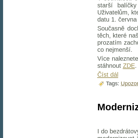
starší balíčk
Uživatelům, kt
datu 1. června
Současně doch
těch, které naš
prozatím zach
co nejmenší.
Více naleznet
stáhnout
ZDE
.
Číst dál
Tags:
Upozor
Moderniz
I do bezdrátov