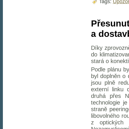
Tags:
Upozor
Přesunut
a dostav
Díky zprovozně
do klimatizova
stará o konekti
Podle plánu by
byl doplněn o 
jsou plně red
externí linku
druhá přes N
technologie je
straně peering
libovolného ro
z optických