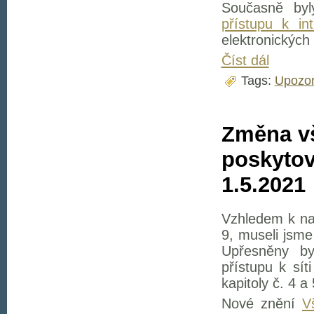
Současně by
přístupu k int
elektronických
Číst dál
Tags:
Upozor
Změna v
poskytov
1.5.2021
Vzhledem k na
9, museli jsm
Upřesněny by
přístupu k sít
kapitoly č. 4 a 
Nové znění
V