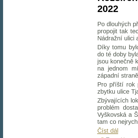
2022
Po dlouhých př
propojit tak t
Nádražní ulici 
Díky tomu byl
do té doby byl
jsou konečně k
na jednom mí
západní straně
Pro příští rok
zbytku ulice T
Zbývajících lo
problém dosta
Vyškovská a Šv
tam co nejrychl
Číst dál