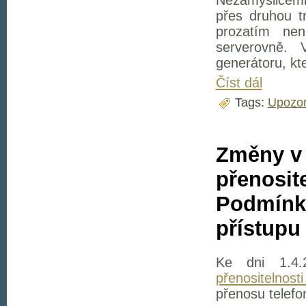
Nezamyslicem
přes druhou t
prozatím nen
serverovně. 
generátoru, kt
Číst dál
Tags:
Upozor
Změny v
přenosite
Podmínky
přístupu 
Ke dni 1.4.
přenositelnosti
přenosu telefo