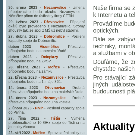
Naše firma se 
30. srpna 2023 -
Nezamyslice
- Změna
připojovacího bodu okruhu Nezamyslice -
k Internetu a te
Němčice přímo do ústředny firmy CETIN.
29. května 2023 -
Dřevnovice
- Připojení
Provádíme budov
okálů bylo provedeno z Nezamyslic. Stromy
optických.
zhoustly tak, že spoj z MŠ už nebyl stabilní.
27. dubna 2023 -
Dobromilice
- Posílení
Dále se zabýv
kapacity spoje do Dobromilic.
techniky, mont
duben 2023 -
Víceměřice
- Přestavba
přípojného bodu na obecním úřadě.
a službami v ob
duben 2023 -
Doloplazy
- Přestavba
Doufáme, že zd
přípojného bodu na ŽPSV.
28. března 2023 -
Mořice
- Přestavba
chystáte našich
přípojného bodu na zámku.
Pro stávající 
22. března 2023 -
Nezamyslice
- Přestavba
přípojného bodu na 1. máje 361.
jiných událost
14. února 2023 -
Dřevnovice
- Drobná
budoucnosti plá
přestavba přípojného bodu na mateřské škole.
13. února 2023 -
Nezamyslice
- Drobná
přestavba přípojného bodu na kostele.
2. února 2023 -
Pivín
- Posílení kapacity spoje
do Pivína.
27. října 2022 -
Tištín
- Výměna
problematického 10 GHz spoje do Tištína na
Aktuality
jednotky Alcoma.
23. září 2022 -
Mořice
- Sprovoznění optiky na